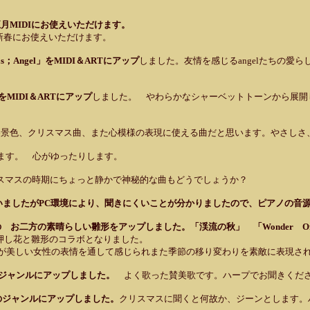
正月MIDIにお使えいただけます。
新春にお使えいただけます。
as；Angel」をMIDI＆ARTにアップ
しました。友情を感じるangelたちの
をMIDI＆ARTにアップ
しました。 やわらかなシャーベットトーンから展開
冬景色、クリスマス曲、また心模様の表現に使える曲だと思います。やさしさ
ます。 心がゆったりします。
スマスの時期にちょっと静かで神秘的な曲もどうでしょうか？
していましたがPC環境により、聞きにくいことが分かりましたので、ピアノの音
eruさんの お二方の素晴らしい雛形をアップしました。「渓流の秋」 「Wonder O
敵な押し花と雛形のコラボとなりました。
さや寂しさが美しい女性の表情を通して感じられまた季節の移り変わりを素敵に表現さ
教曲のジャンルにアップしました。
よく歌った賛美歌です。ハープでお聞きくださ
教曲のジャンルにアップしました。
クリスマスに聞くと何故か、ジーンとします。