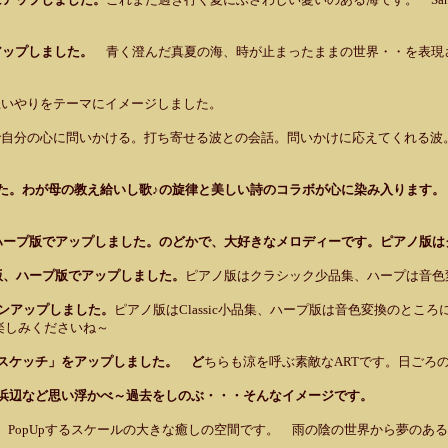
^
Tにアップしました。
青く澄んだ真夏の海、時が止まったままの世界・・を表現
思いやりをテーマにイメージしました。
で自分の心に問いかける。打ち寄せる波との会話。問いかけに応えてくれる波
しました。わが母の教え給いし歌♪の旋律と美しい詩のコラボが心に染み入ります。 
版、ハープ版でアップしました。のどかで、大好きなメロディーです。
ピアノ版は
ノ版、ハープ版でアップしました。
ピアノ版はクラシック少品集、ハープは音色
ョンアップしました。
ピアノ版はClassic小品集、ハープ版は音色変換のと
楽しみくださいね～
海のスケッチ」をアップしました。 ど
ちらも涼を呼ぶ素敵なARTです。日ごろの
で、浜辺など思い浮かべ～過去をしのぶ・・・そんなイメージです。
。
PopUpするスケールの大きな癒しの空間です。 雨の陰の世界から夢のあ