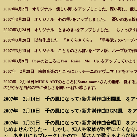
2007年4月2日 オリジナル 優しい海♪をアップしました。深い海に、
2007年3月28日 オリジナル 心の雫♪をアップしました。 憂いのあ
2007年3月24日 オリジナル ときめき♪をアップしました。 ちょっ
2007年3月20日 以前作成した 「さくらさくら」 「早春賦」のハー
2007年3月15日 オリジナル ことりのさんぽ♪をピアノ版、ハープ版
2007年3月9日 PopsのところにYou Raise Me Up♪をアップしてい
2007年 2月28日 宗教音楽のところにカッチーニのアヴェマリアをア
2007年 2月16日 MIDI & ARTのところにSanta-mamaさんの雛形
のびやかな自然の中に優しさを胸いっぱい感じます。
2007年 2月14日 千の風になって♪新井満作曲田園風 
2007年 2月10日 千の風になって♪新井満作曲BGM風 
2007年 1月31日 千の風になって♪新井満作曲合唱用
じめませんでした～ しかし、知人や家族が昨年に亡くなりこ
～ あまりにもブレークしたので、皆さんで歌えるような