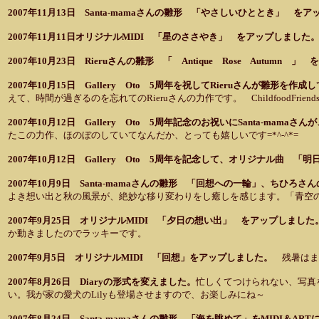
2007年11月13日 Santa-mamaさんの雛形 「やさしいひととき」
2007年11月11日オリジナルMIDI
「星のささやき」 をアップしました
2007年10月23日 Rieruさんの雛形 「 Antique Rose Autumn 
2007年10月15日 Gallery Oto 5周年を祝してRieruさんが雛形を作
えて、時間が過ぎるのを忘れてのRieruさんの力作です。 Childfood
2007年10月12日 Gallery Oto 5周年記念のお祝いにSanta-mam
たこの力作、ほのぼのしていてなんだか、とっても嬉しいです=*^-^*=
2007年10月12日 Gallery Oto 5周年を記念して、オリジナル曲
2007年10月9日 Santa-mamaさんの雛形 「回想への一輪」、ちひ
よき想い出と秋の風景が、絶妙な移り変わりをし癒しを感じます。「青空
2007年9月25日 オリジナルMIDI 「夕日の想い出」 をアップしまし
か動きましたのでラッキーです。
2007年9月5日 オリジナルMIDI 「回想」をアップしました。
残暑はま
2007年8月26日 Diaryの形式を変えました。
忙しくてつけられない、写真
い。我が家の愛犬のLilyも登場させますので、お楽しみにね～
2007年8月24日 Santa-mamaさんの雛形 「海を眺めて」をMIDI＆A