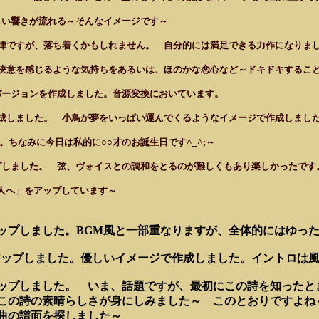
優しい響きが流れる～そんなイメージです～
る旋律ですが、落ち着くかもしれません。 自分的には満足できる力作になりま
ぴり決意を感じるような気持ちをあるいは、ほのかな恋心など～ドキドキするこ
プバージョンを作成しました。音源変換においています。
で作成しました。 小鳥が夢をいっぱい運んでくるようなイメージで作成しまし
ます。ちなみに
今日は私的に○○才のお誕生日です^_^;～
ップしました。 弦、ヴォイスとの調和をとるのが難しくもあり楽しかったです
「愛する人へ」をアップしています～
をアップしました。BGM風と一部重なりますが、全体的にはゆっ
をアップしました。優しいイメージで作成しました。イントロは風の
 をアップしました。 いま、話題ですが、最初にこの詩を知った
の詩の素晴らしさが身にしみました～ このとおりですよね～ 
編曲の譜面を探しました～