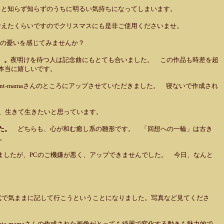
ると知らず知らずのうちに明るい気持ちになってしまいます。
考えたくらいですのでクリスマスにも是非ご使用くださいませ。
の憂いを感じてみませんか？
す。。
夜明けを待つ人は記念曲にもとても合いました。 この作品も時差を超
念は本当に嬉しいです。
のSant-mamaさんのところにアップさせていただきました。 寝ないで作成され
、生きて生きたいと思っています。
ました。
どちらも、心が和む癒し系の雛形です。 「回想への一輪」は古き
。
ましたが、PCのご機嫌が悪く、アップできませんでした。 今日、なんと
式で気ままに記して行こうということになりました。写真など見てくださ
ta-mamaさんの作成された画像がとっても綺麗で変化する動きも魅力的で