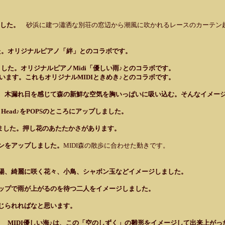
しました。
砂浜に建つ瀟洒な別荘の窓辺から潮風に吹かれるレースのカーテン
ました。オリジナルピアノ「絆」とのコラボです。
プしました。オリジナルピアノMidi「優しい雨♪とのコラボです。
す。これもオリジナルMIDIときめき♪とのコラボです。
た。 木漏れ日を感じて森の新鮮な空気を胸いっぱいに吸い込む。そんなイメー
 My Head♪をPOPSのところにアップしました。
ップしました。押し花のあたたかさがあります。
ジョンをアップしました。
MIDI森の散歩に合わせた動きです。
、太陽、綺麗に咲く花々、小鳥、シャボン玉などイメージしました。
ショップで雨が上がるのを待つ二人をイメージしました。
が感じられればなと思います。
ました。 MIDI優しい海♪は、この「空のしずく」の雛形をイメージして出来上が