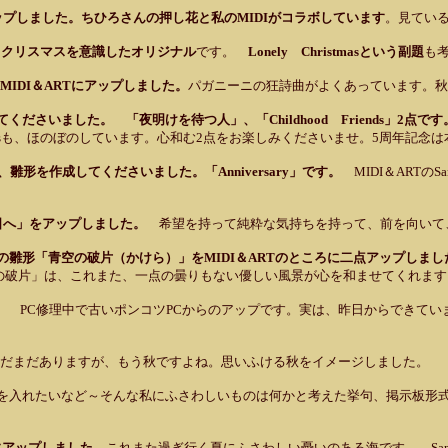
 をアップしました。ちひろさんの押し花と私のMIDIがコラボしています
。見てい
。
クリスマスを意識したオリジナル
です。
Lonely Christmasという副題
も
」 をMIDI＆ARTにアップしました。
パガニーニの狂詩曲がよくあっています。秋
成してくださいました。 「夜明けを待つ人」、「Childhood Friends」2点で
Friendsも、ほのぼのしています。心和む2点をお楽しみくださいませ。5周年記
aさんが、雛形を作成してくださいました。「Anniversary」です。
MIDI＆ART
 「明日へ」をアップしました。
希望を持って純粋な気持ちを持って、前を向いて
ろさんの雛形「青空の破片（かけら）」をMIDI＆ARTのところに二点アップし
の破片」は、これまた、一点の曇りもない優しい風景が心を和ませてくれます
た。
PC修理中で古いポンコツPCからのアップです。実は、昨日からできてい
だまだありますが、もう秋ですよね。思いふける秋をイメージしました。
を入れたいなど～そんな私にふさわしいものは何かと考えた挙句、掲示板形
RTにアップしました。
これまた過ぎ行く夏にふさわしい憂いのある海です。 San